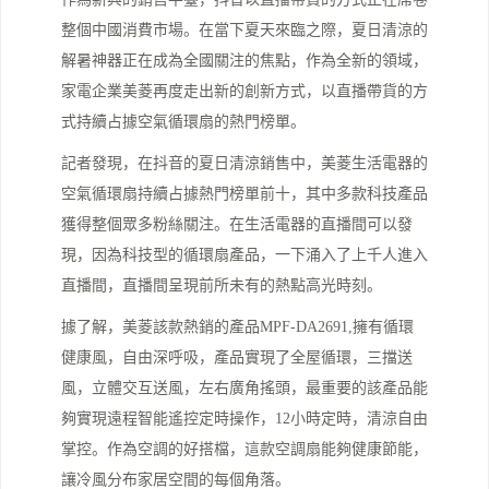
整個中國消費市場。在當下夏天來臨之際，夏日清涼的
解暑神器正在成為全國關注的焦點，作為全新的領域，
家電企業美菱再度走出新的創新方式，以直播帶貨的方
式持續占據空氣循環扇的熱門榜單。
記者發現，在抖音的夏日清涼銷售中，美菱生活電器的
空氣循環扇持續占據熱門榜單前十，其中多款科技產品
獲得整個眾多粉絲關注。在生活電器的直播間可以發
現，因為科技型的循環扇產品，一下涌入了上千人進入
直播間，直播間呈現前所未有的熱點高光時刻。
據了解，美菱該款熱銷的產品MPF-DA2691,擁有循環
健康風，自由深呼吸，產品實現了全屋循環，三擋送
風，立體交互送風，左右廣角搖頭，最重要的該產品能
夠實現遠程智能遙控定時操作，12小時定時，清涼自由
掌控。作為空調的好搭檔，這款空調扇能夠健康節能，
讓冷風分布家居空間的每個角落。