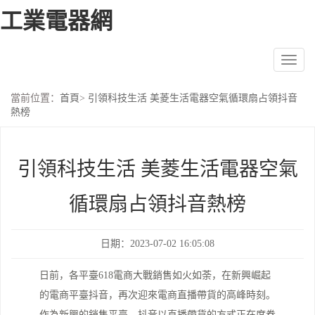
工業電器網
Toggl
naviga
當前位置：
首頁
>
引領科技生活 美菱生活電器空氣循環扇占領抖音
熱榜
引領科技生活 美菱生活電器空氣
循環扇占領抖音熱榜
日期：2023-07-02 16:05:08
日前，各平臺618電商大戰銷售如火如荼，在新興崛起
的電商平臺抖音，再次迎來電商直播帶貨的高峰時刻。
作為新興的銷售平臺，抖音以直播帶貨的方式正在席卷