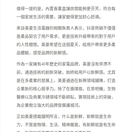
值得一提的是，內置香薰盒讓房間能夠更芬芳，符合每
一個家居生活的需要，讓家變得更加舒心舒適。
來自美菱生活電器的相關負責人表示，抖音熱銷不僅僅
是產品契合了用戶需求，更是技術升級帶來的對于用戶
的人性關懷。美菱希望在這個夏天，給用戶帶來更多產
品體驗，感受品牌的新鮮感。
作為一家擁有40年歷史的家電品牌，美菱沒有停滯不
前，通過技術的創新突破，始終給用戶以新鮮感。尤其
是在多產業的發展上，美菱通過在新興領域鋪陳，打造
企業新的核心競爭力。除了在循環扇，在茶吧機，生物
醫療以及商業冷鏈領域不斷耕耘，實現技術上的突破，
為企業樹立強大的品牌發展護城河。
正如美菱總裁鐘明所言，什么是新鮮，新鮮就是生命
力，不管是物理、生活、精神層面，有新鮮就是有生命