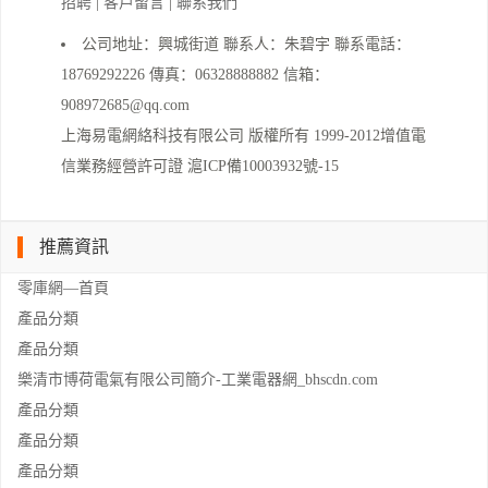
招聘
|
客戶留言
|
聯系我們
公司地址：興城街道 聯系人：朱碧宇 聯系電話：
18769292226 傳真：06328888882 信箱：
908972685@qq.com
上海易電網絡科技有限公司 版權所有 1999-2012增值電
信業務經營許可證 滬ICP備10003932號-15
推薦資訊
零庫網—首頁
產品分類
產品分類
樂清市博荷電氣有限公司簡介-工業電器網_bhscdn.com
產品分類
產品分類
產品分類