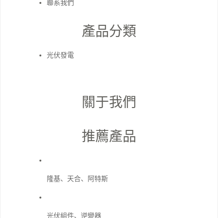
聯系我們
產品分類
光伏發電
關于我們
推薦產品
隆基、天合、阿特斯
光伏組件、逆變器