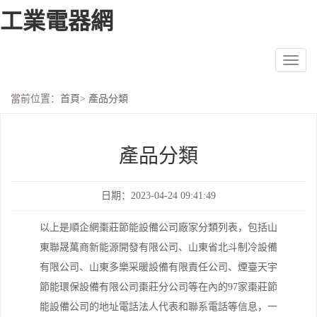
工業電器網
Toggl
naviga
當前位置：
首頁
>
產品分類
產品分類
日期：2023-04-24 09:41:49
以上是順企網棗莊節能設備公司廠家分類列表，包括山
東聯晟萬商新能源開發有限公司、山東省北斗制冷設備
有限公司、山東多樂采暖設備有限責任公司、煙臺天宇
節能環保設備有限公司棗莊分公司等在內的97家棗莊節
能設備公司的地址電話法人代表和聯系電話等信息，一