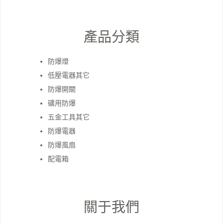
產品分類
防爆燈
低壓電器其它
防爆開關
礦用防爆
五金工具其它
防爆電器
防爆風扇
配電箱
關于我們