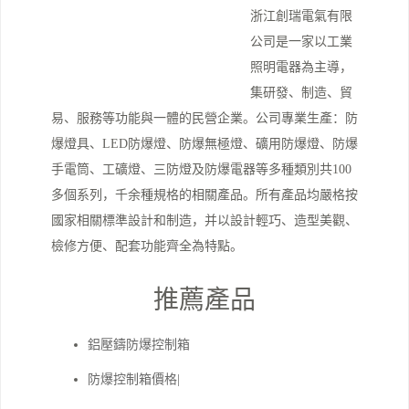
浙江創瑞電氣有限
公司是一家以工業
照明電器為主導，
集研發、制造、貿
易、服務等功能與一體的民營企業。公司專業生產：防
爆燈具、LED防爆燈、防爆無極燈、礦用防爆燈、防爆
手電筒、工礦燈、三防燈及防爆電器等多種類別共100
多個系列，千余種規格的相關產品。所有產品均嚴格按
國家相關標準設計和制造，并以設計輕巧、造型美觀、
檢修方便、配套功能齊全為特點。
推薦產品
鋁壓鑄防爆控制箱
防爆控制箱價格|