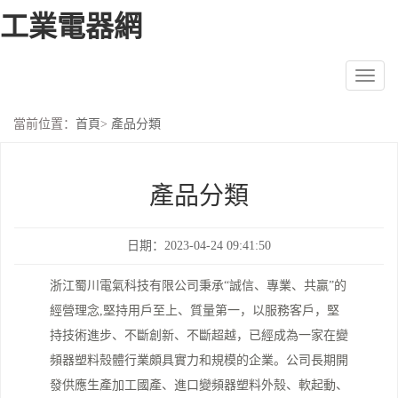
工業電器網
Toggl
naviga
當前位置：
首頁
>
產品分類
產品分類
日期：2023-04-24 09:41:50
浙江蜀川電氣科技有限公司秉承“誠信、專業、共贏”的
經營理念,堅持用戶至上、質量第一，以服務客戶，堅
持技術進步、不斷創新、不斷超越，已經成為一家在變
頻器塑料殼體行業頗具實力和規模的企業。公司長期開
發供應生產加工國產、進口變頻器塑料外殼、軟起動、