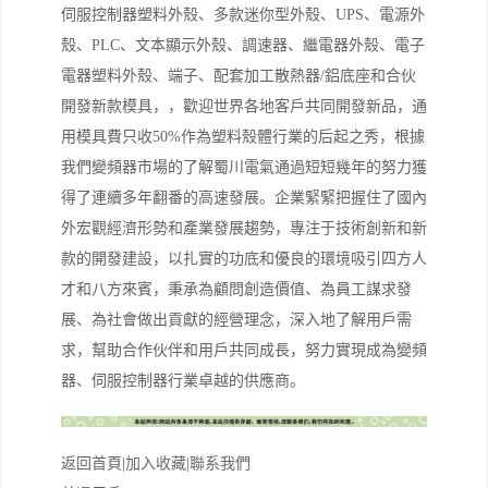
伺服控制器塑料外殼、多款迷你型外殼、UPS、電源外
殼、PLC、文本顯示外殼、調速器、繼電器外殼、電子
電器塑料外殼、端子、配套加工散熱器/鋁底座和合伙
開發新款模具，，歡迎世界各地客戶共同開發新品，通
用模具費只收50%作為塑料殼體行業的后起之秀，根據
我們變頻器市場的了解蜀川電氣通過短短幾年的努力獲
得了連續多年翻番的高速發展。企業緊緊把握住了國內
外宏觀經濟形勢和產業發展趨勢，專注于技術創新和新
款的開發建設，以扎實的功底和優良的環境吸引四方人
才和八方來賓，秉承為顧問創造價值、為員工謀求發
展、為社會做出貢獻的經營理念，深入地了解用戶需
求，幫助合作伙伴和用戶共同成長，努力實現成為變頻
器、伺服控制器行業卓越的供應商。
返回首頁
|
加入收藏
|
聯系我們