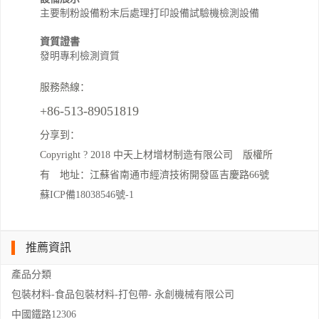
主要制粉設備
粉末后處理
打印設備
試驗機
檢測設備
資質證書
發明專利
檢測資質
服務熱線：
+86-513-89051819
分享到：
Copyright ? 2018 中天上材增材制造有限公司 版權所
有 地址：江蘇省南通市經濟技術開發區吉慶路66號
蘇ICP備18038546號-1
推薦資訊
產品分類
包裝材料-食品包裝材料-打包帶- 永創機械有限公司
中國鐵路12306