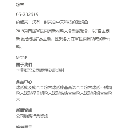
粉末…
05-23
2019
約起來！您有一封來自中天科技的邀請函
2019第四屆軍民兩用新材料大會暨展覽會，以“自主創
新.融合發展”為主題，匯聚各方在軍民兩用領域的新材
料、…
MORE
關于我們
企業概況
公司歷程
發展規劃
產品中心
球形鈦及鈦合金粉末
球形鎳基高溫合金粉末
球形不銹鋼
粉末
球形模具鋼粉末
球形鈷鉻合金粉末
球形銅錫合金粉
末
新聞資訊
公司動態
行業資訊
設備展示