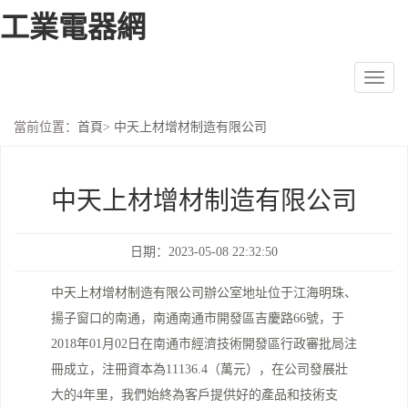
工業電器網
Toggl
naviga
當前位置：
首頁
>
中天上材增材制造有限公司
中天上材增材制造有限公司
日期：2023-05-08 22:32:50
中天上材增材制造有限公司辦公室地址位于江海明珠、
揚子窗口的南通，南通南通市開發區吉慶路66號，于
2018年01月02日在南通市經濟技術開發區行政審批局注
冊成立，注冊資本為11136.4（萬元），在公司發展壯
大的4年里，我們始終為客戶提供好的產品和技術支