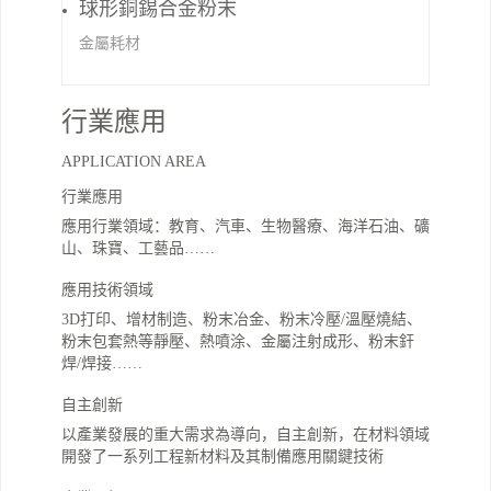
球形銅錫合金粉末
金屬耗材
行業應用
APPLICATION AREA
行業應用
應用行業領域：教育、汽車、生物醫療、海洋石油、礦
山、珠寶、工藝品……
應用技術領域
3D打印、增材制造、粉末冶金、粉末冷壓/溫壓燒結、
粉末包套熱等靜壓、熱噴涂、金屬注射成形、粉末釬
焊/焊接……
自主創新
以產業發展的重大需求為導向，自主創新，在材料領域
開發了一系列工程新材料及其制備應用關鍵技術