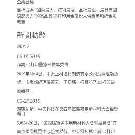
企業目標
目標成為 “國內最大、技術最強、品種最全、最具有國
際影響力”的高品質3D打印用金屬粉末供應商和綜合服
務商
新聞動態
NEWS
06-05
2019
拜訪3D打印醫療器械專委會
2019年6月4日，中天上材增材制造有限公司總經理顧孫
望、市場部經理張慎云、王炤蘇一行拜訪了3D打印醫
療器械…
05-27
2019
源頭創新！中天科技在第四屆軍民兩用新材料大會備受
矚目
5月24-26日，“第四屆軍民兩用新材料大會暨展覽會”在
南京國際展覽中心盛大舉行。中天科技攜金屬3D打印